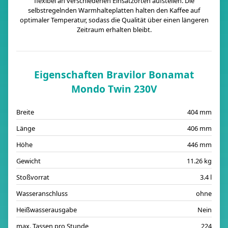
flexibel an verschiedenen Einsatzorten aufstellen. Die
selbstregelnden Warmhalteplatten halten den Kaffee auf
optimaler Temperatur, sodass die Qualität über einen längeren
Zeitraum erhalten bleibt.
Eigenschaften Bravilor Bonamat
Mondo Twin 230V
Breite
404 mm
Länge
406 mm
Höhe
446 mm
Gewicht
11.26 kg
Stoßvorrat
3.4 l
Wasseranschluss
ohne
Heißwasserausgabe
Nein
max. Tassen pro Stunde
224