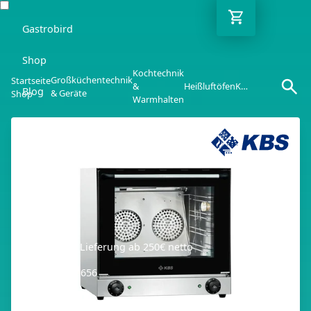
Gastrobird
Shop
Kochtechnik
Großküchentechnik
Startseite
&
Heißluftöfen
KBS Heißluftofen 2,7 KW
Blog
& Geräte
Shop
Warmhalten
Ratgeber
Kontakt
DE
Kostenlose Lieferung ab 250€ netto
03362 7000 656