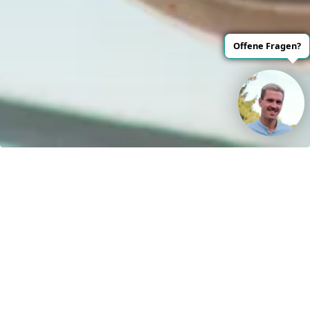
Kontakt
H&S Henze und Sprenger GmbH
R.-Breitscheidstraße 61
15537 Erkner
Germany
Sprache oder Lieferland anpassen