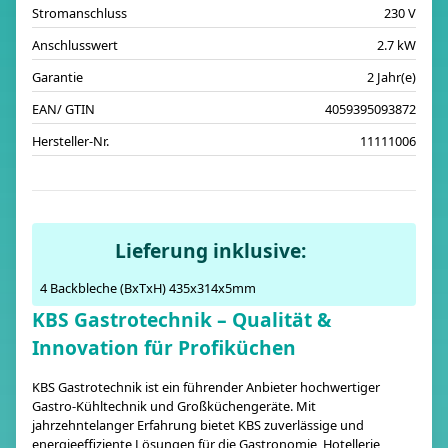
Stromanschluss
230 V
Anschlusswert
2.7 kW
Garantie
2 Jahr(e)
EAN/ GTIN
4059395093872
Hersteller-Nr.
11111006
Lieferung inklusive:
4 Backbleche (BxTxH) 435x314x5mm
KBS Gastrotechnik – Qualität &
Innovation für Profiküchen
KBS Gastrotechnik ist ein führender Anbieter hochwertiger
Gastro-Kühltechnik und Großküchengeräte. Mit
jahrzehntelanger Erfahrung bietet KBS zuverlässige und
energieeffiziente Lösungen für die Gastronomie, Hotellerie,