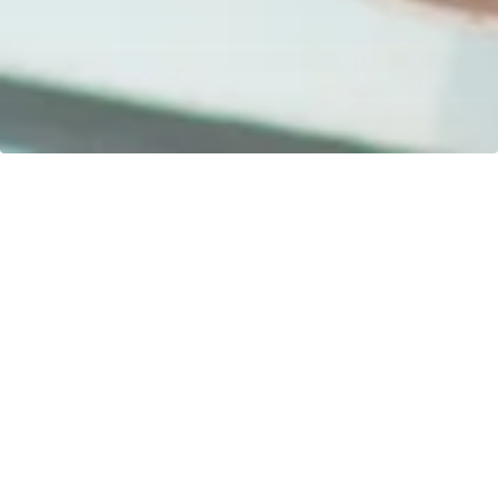
Kontakt
H&S Henze und Sprenger GmbH
R.-Breitscheidstraße 61
15537 Erkner
Germany
Sprache oder Lieferland anpassen
Startseite