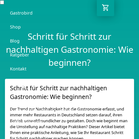
Gastrobird
Shop
Schritt für Schritt zur
Blog
nachhaltigen Gastronomie: Wie
Ratgeber
beginnen?
Kontakt
DE
Schritt für Schritt zur nachhaltigen
Gastronomie: Wie beginnen?
Der Trend zur Nachhaltigkeit hat die Gastronomie erfasst, und
Kostenlose Lieferung ab 250€ netto
immer mehr Restaurants in Deutschland setzen darauf, ihren
Betrieb umweltfreundlicher zu gestalten. Doch wie beginnt man
03362 7000 656
die Umstellung auf nachhaltige Praktiken? Dieser Artikel bietet
Ihnen eine praktische Anleitung, wie Sie Ihr Restaurant Schritt
für Schritt nachhaltiger machen können.