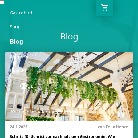
Gastrobird
Shop
Blog
Blog
Ratgeber
Kontakt
DE
Kostenlose Lieferung ab 250€ netto
03362 7000 656
24.1.2025
von Felix Henze
Schritt für Schritt zur nachhaltigen Gastronomie: Wie