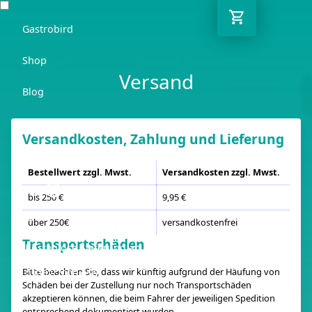
Gastrobird
Shop
Versand
Blog
Ratgeber
Versandkosten, Zahlung und Lieferung
Kontakt
Bestellwert zzgl. Mwst.
Versandkosten zzgl. Mwst.
DE
bis 250 €
9,95 €
über 250€
versandkostenfrei
Transportschäden
Kostenlose Lieferung ab 250€ netto
Bitte beachten Sie, dass wir künftig aufgrund der Häufung von
03362 7000 656
Schäden bei der Zustellung nur noch Transportschäden
akzeptieren können, die beim Fahrer der jeweiligen Spedition
entsprechend dokumentiert wurden.