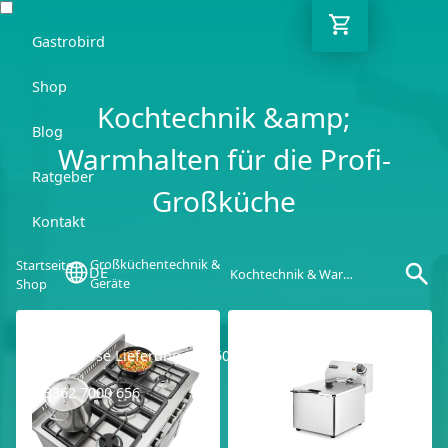
Gastrobird
Shop
Kochtechnik &amp;
Blog
Warmhalten für die Profi-
Ratgeber
Großküche
Kontakt
Großküchentechnik &
Startseite
DE
Kochtechnik & Warmhalten
Geräte
Shop
Kostenlose Lieferung ab 250€ netto
03362 7000 656