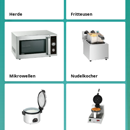
Herde
Fritteusen
Mikrowellen
Nudelkocher