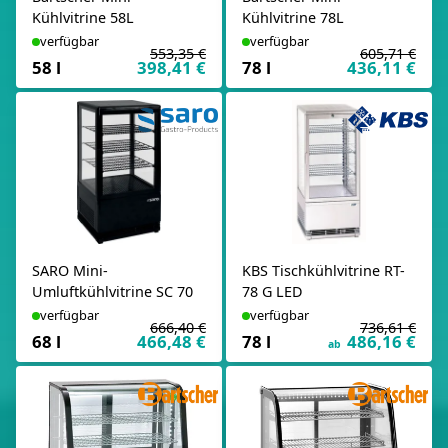
Kühlvitrine 58L
Kühlvitrine 78L
verfügbar
verfügbar
553,35 €
605,71 €
58 l
398,41 €
78 l
436,11 €
SARO Mini-
KBS Tischkühlvitrine RT-
Umluftkühlvitrine SC 70
78 G LED
verfügbar
verfügbar
666,40 €
736,61 €
68 l
466,48 €
78 l
486,16 €
ab