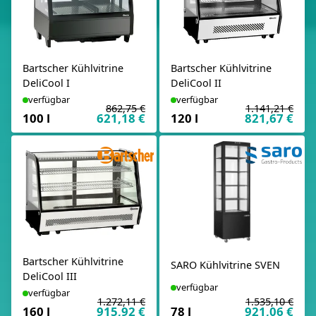
Bartscher Kühlvitrine
Bartscher Kühlvitrine
DeliCool I
DeliCool II
verfügbar
verfügbar
862,75 €
1.141,21 €
100 l
621,18 €
120 l
821,67 €
Bartscher Kühlvitrine
SARO Kühlvitrine SVEN
DeliCool III
verfügbar
verfügbar
1.272,11 €
1.535,10 €
160 l
915,92 €
78 l
921,06 €