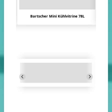
-W
Bartscher Mini Kühlvitrine 78L
Bar