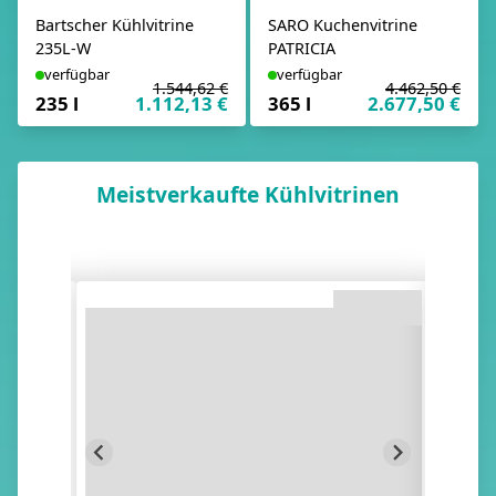
Bartscher Kühlvitrine
SARO Kuchenvitrine
235L-W
PATRICIA
verfügbar
verfügbar
1.544,62 €
4.462,50 €
235 l
1.112,13 €
365 l
2.677,50 €
Meistverkaufte Kühlvitrinen