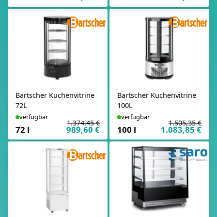
Bartscher Kuchenvitrine
Bartscher Kuchenvitrine
72L
100L
verfügbar
verfügbar
1.374,45 €
1.505,35 €
72 l
989,60 €
100 l
1.083,85 €