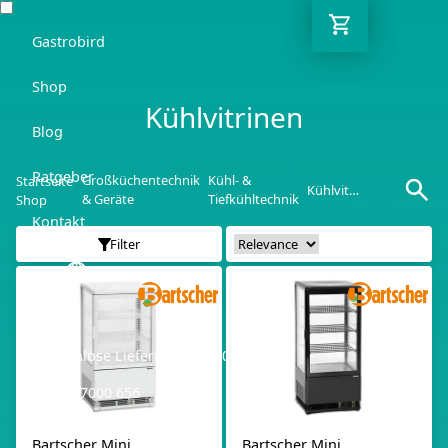
Gastrobird
Shop
Kühlvitrinen
Blog
Ratgeber
Großküchentechnik
Kühl- &
Startseite
Kühlvitrinen
& Geräte
Tiefkühltechnik
Shop
Kontakt
Filter
DE
Kostenlose Lieferung ab 250€ netto
03362 7000 656
Bartscher Mini
Bartscher Mini