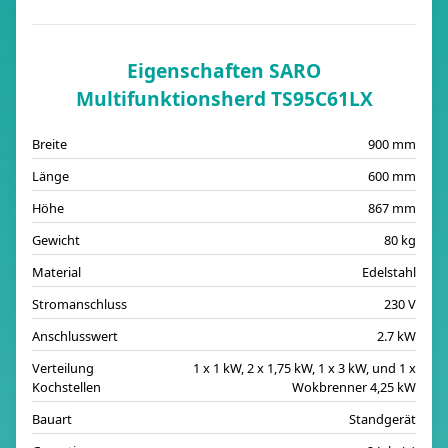
Eigenschaften SARO
Multifunktionsherd TS95C61LX
Breite
900 mm
Länge
600 mm
Höhe
867 mm
Gewicht
80 kg
Material
Edelstahl
Stromanschluss
230 V
Anschlusswert
2.7 kW
Verteilung
1 x 1 kW, 2 x 1,75 kW, 1 x 3 kW, und 1 x
Kochstellen
Wokbrenner 4,25 kW
Bauart
Standgerät