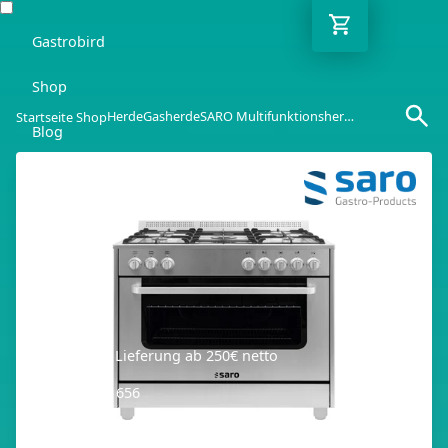
Gastrobird
Shop
Herde
Gasherde
SARO Multifunktionsherd TS95C61LX
Startseite Shop
Blog
Ratgeber
Kontakt
DE
Kostenlose Lieferung ab 250€ netto
03362 7000 656