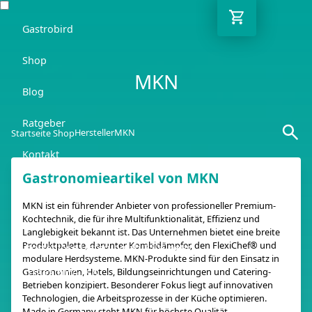
Gastrobird
Shop
MKN
Blog
Ratgeber
Hersteller
MKN
Startseite Shop
Kontakt
Gastronomieartikel von MKN
DE
MKN ist ein führender Anbieter von professioneller Premium-
Kochtechnik, die für ihre Multifunktionalität, Effizienz und
Langlebigkeit bekannt ist. Das Unternehmen bietet eine breite
Produktpalette, darunter Kombidämpfer, den FlexiChef® und
Kostenlose Lieferung ab 250€ netto
modulare Herdsysteme. MKN-Produkte sind für den Einsatz in
Gastronomien, Hotels, Bildungseinrichtungen und Catering-
03362 7000 656
Betrieben konzipiert. Besonderer Fokus liegt auf innovativen
Technologien, die Arbeitsprozesse in der Küche optimieren.
Made in Germany steht MKN für höchste Qualität,