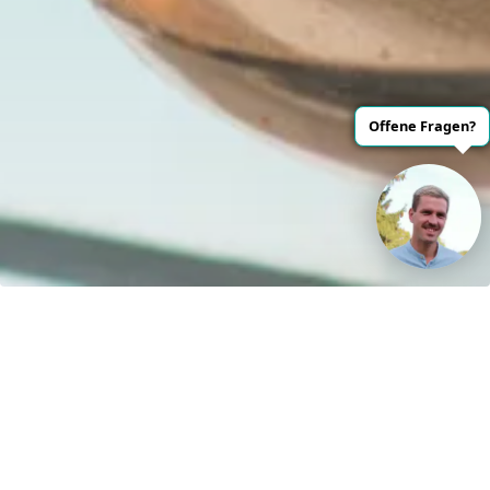
Kontakt
H&S Henze und Sprenger GmbH
R.-Breitscheidstraße 61
15537 Erkner
Germany