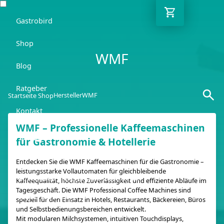
Gastrobird
Shop
WMF
Blog
Ratgeber
Hersteller
WMF
Startseite Shop
Kontakt
WMF – Professionelle Kaffeemaschinen
DE
für Gastronomie & Hotellerie
Entdecken Sie die WMF Kaffeemaschinen für die Gastronomie –
leistungsstarke Vollautomaten für gleichbleibende
Kostenlose Lieferung ab 250€ netto
Kaffeequalität, höchste Zuverlässigkeit und effiziente Abläufe im
Tagesgeschäft. Die WMF Professional Coffee Machines sind
03362 7000 656
speziell für den Einsatz in Hotels, Restaurants, Bäckereien, Büros
und Selbstbedienungsbereichen entwickelt.
Mit modularen Milchsystemen, intuitiven Touchdisplays,