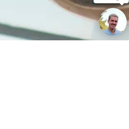
Kontakt
H&S Henze und Sprenger GmbH
R.-Breitscheidstraße 61
15537 Erkner
Germany
Sprache oder Lieferland anpassen
Startseite