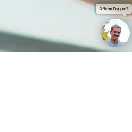
Kontakt
H&S Henze und Sprenger GmbH
R.-Breitscheidstraße 61
15537 Erkner
Germany
Sprache oder Lieferland anpassen