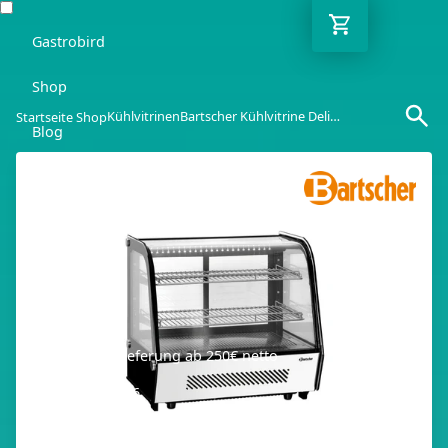
Gastrobird
Shop
Kühlvitrinen
Bartscher Kühlvitrine DeliCool II
Startseite Shop
Blog
Ratgeber
Kontakt
DE
Kostenlose Lieferung ab 250€ netto
03362 7000 656