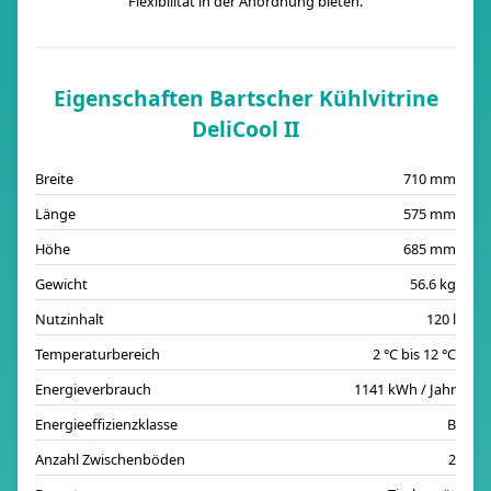
Flexibilität in der Anordnung bieten.
Eigenschaften Bartscher Kühlvitrine
DeliCool II
Breite
710 mm
Länge
575 mm
Höhe
685 mm
Gewicht
56.6 kg
Nutzinhalt
120 l
Temperaturbereich
2 °C bis 12 °C
Energieverbrauch
1141 kWh / Jahr
Energieeffizienzklasse
B
Anzahl Zwischenböden
2