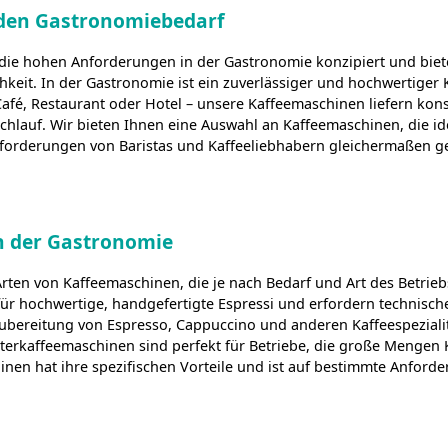
den Gastronomiebedarf
 die hohen Anforderungen in der Gastronomie konzipiert und bie
hkeit. In der Gastronomie ist ein zuverlässiger und hochwertiger
Café, Restaurant oder Hotel – unsere Kaffeemaschinen liefern kon
hlauf. Wir bieten Ihnen eine Auswahl an Kaffeemaschinen, die id
nforderungen von Baristas und Kaffeeliebhabern gleichermaßen g
n der Gastronomie
Arten von Kaffeemaschinen, die je nach Bedarf und Art des Betri
für hochwertige, handgefertigte Espressi und erfordern technisc
Zubereitung von Espresso, Cappuccino und anderen Kaffeespezialit
terkaffeemaschinen sind perfekt für Betriebe, die große Mengen K
inen hat ihre spezifischen Vorteile und ist auf bestimmte Anford