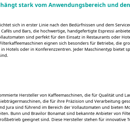
 hängt stark vom Anwendungsbereich und den
chtet sich in erster Linie nach den Bedürfnissen und dem Servic
 Cafés und Bars, die hochwertige, handgefertigte Espressi anbiete
lautomaten sind perfekt für den Einsatz in Restaurants oder Hot
 Filterkaffeemaschinen eignen sich besonders für Betriebe, die gr
 in Hotels oder in Konferenzzentren. Jeder Maschinentyp bietet sp
sind.
ommierte Hersteller von Kaffeemaschinen, die für Qualität und L
iebträgermaschinen, die für ihre Präzision und Verarbeitung gesc
d Jura sind führend im Bereich der Vollautomaten und bieten Mode
eiten. Bunn und Bravilor Bonamat sind bekannte Anbieter von Fil
Großbetrieb geeignet sind. Diese Hersteller stehen für innovative