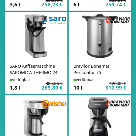
368,90 €
355,81 €
3,6 l
258,23 €
6 l
259,74 €
SARO Kaffeemaschine
Bravilor Bonamat
SAROMICA THERMO 24
Percolator 75
verfügbar
verfügbar
385,56 €
426,02 €
1,8 l
269,89 €
10 l
310,99 €