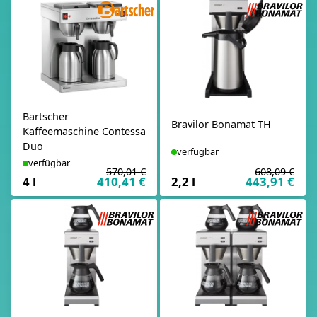
Bartscher
Bravilor Bonamat TH
Kaffeemaschine Contessa
Duo
verfügbar
verfügbar
570,01 €
608,09 €
4 l
410,41 €
2,2 l
443,91 €