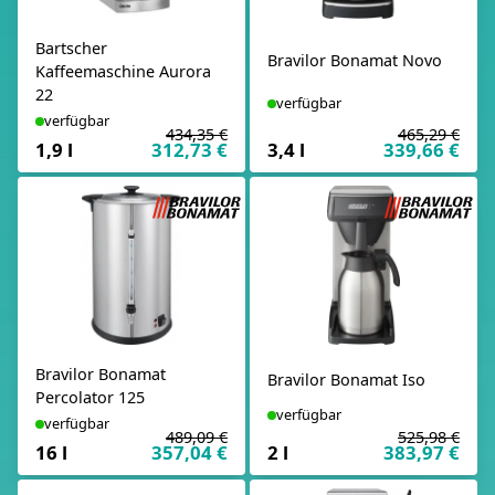
Bartscher
Bravilor Bonamat Novo
Kaffeemaschine Aurora
22
verfügbar
verfügbar
434,35 €
465,29 €
1,9 l
312,73 €
3,4 l
339,66 €
Bravilor Bonamat
Bravilor Bonamat Iso
Percolator 125
verfügbar
verfügbar
489,09 €
525,98 €
16 l
357,04 €
2 l
383,97 €