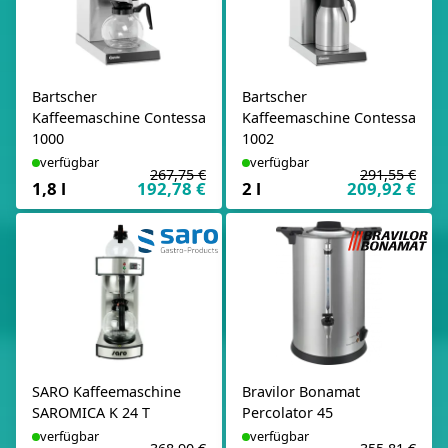
Bartscher
Bartscher
Kaffeemaschine Contessa
Kaffeemaschine Contessa
1000
1002
verfügbar
verfügbar
267,75 €
291,55 €
1,8 l
192,78 €
2 l
209,92 €
SARO Kaffeemaschine
Bravilor Bonamat
SAROMICA K 24 T
Percolator 45
verfügbar
verfügbar