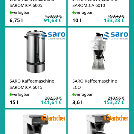
SAROMICA 6005
SAROMICA 6010
verfügbar
verfügbar
130,90 €
190,40 €
6,75 l
91,63 €
10 l
133,28 €
SARO Kaffeemaschine
SARO Kaffeemaschine
SAROMICA 6015
ECO
verfügbar
verfügbar
202,30 €
218,96 €
15 l
141,61 €
3,6 l
153,27 €