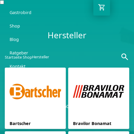
Gastrobird
Shop
Hersteller
Blog
Ratgeber
Hersteller
Startseite Shop
Kontakt
DE
Kostenlose Lieferung ab 250€ netto
03362 7000 656
Bartscher
Bravilor Bonamat