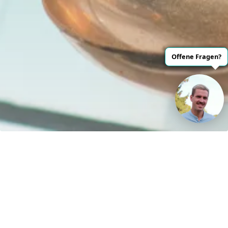
Offene Fragen?
Kontakt
H&S Henze und Sprenger GmbH
R.-Breitscheidstraße 61
15537 Erkner
Germany